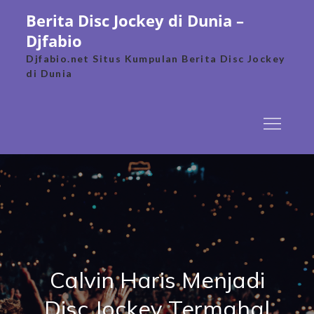
Skip
Berita Disc Jockey di Dunia –
to
Djfabio
content
Djfabio.net Situs Kumpulan Berita Disc Jockey
di Dunia
Calvin Haris Menjadi
Disc Jockey Termahal