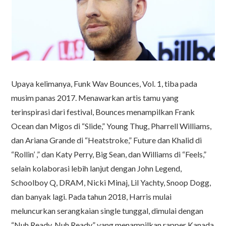
Upaya kelimanya, Funk Wav Bounces, Vol. 1, tiba pada
musim panas 2017. Menawarkan artis tamu yang
terinspirasi dari festival, Bounces menampilkan Frank
Ocean dan Migos di “Slide,” Young Thug, Pharrell Williams,
dan Ariana Grande di “Heatstroke,” Future dan Khalid di
“Rollin’ ,” dan Katy Perry, Big Sean, dan Williams di “Feels,”
selain kolaborasi lebih lanjut dengan John Legend,
Schoolboy Q, DRAM, Nicki Minaj, Lil Yachty, Snoop Dogg,
dan banyak lagi. Pada tahun 2018, Harris mulai
meluncurkan serangkaian single tunggal, dimulai dengan
“Nuh Ready, Nuh Ready” yang menampilkan rapper Kanada