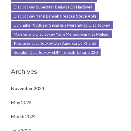
Disc Jockey Superstar Belanda DJ Hardwell
Disc Jockey Yang Banyak Prestasi Steve Aoki
DJ Snake Produser Sekaligus Merangkap Disc Jockey
Marshmello Disc Jokey Yang Mempunyai Hits Melejit
Produser Disc Jockey Dari Amerika DJ Khaled
Sepuluh Disc Jockey EDM Terbaik Tahun 2020
Archives
November 2024
May 2024
March 2024
June 2021