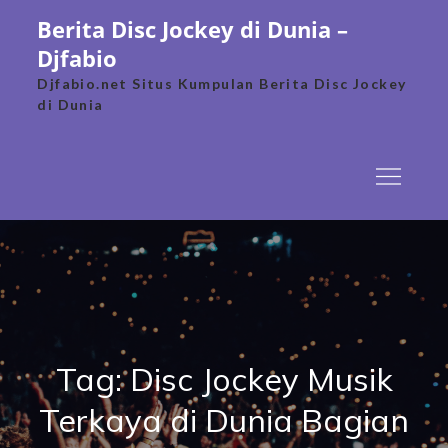
Skip
Berita Disc Jockey di Dunia –
to
Djfabio
content
Djfabio.net Situs Kumpulan Berita Disc Jockey
di Dunia
Tag:
Disc Jockey Musik
Terkaya di Dunia Bagian