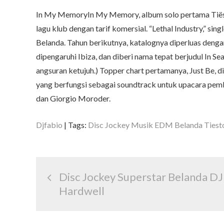
In My MemoryIn My Memory, album solo pertama Tiësto
lagu klub dengan tarif komersial. “Lethal Industry,” s
Belanda. Tahun berikutnya, katalognya diperluas denga
dipengaruhi Ibiza, dan diberi nama tepat berjudul In Se
angsuran ketujuh.) Topper chart pertamanya, Just Be, di
yang berfungsi sebagai soundtrack untuk upacara pem
dan Giorgio Moroder.
Djfabio
Tags:
Disc Jockey Musik EDM Belanda Tiesto
Post
Disc Jockey Superstar Belanda DJ
navigation
Hardwell