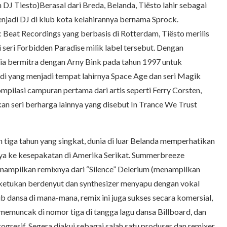
DJ Tiesto)Berasal dari Breda, Belanda, Tiësto lahir sebagai
enjadi DJ di klub kota kelahirannya bernama Sprock.
 Beat Recordings yang berbasis di Rotterdam, Tiësto merilis
seri Forbidden Paradise milik label tersebut. Dengan
 ia bermitra dengan Arny Bink pada tahun 1997 untuk
i yang menjadi tempat lahirnya Space Age dan seri Magik
pilasi campuran pertama dari artis seperti Ferry Corsten,
n seri berharga lainnya yang disebut In Trance We Trust
 tiga tahun yang singkat, dunia di luar Belanda memperhatikan
ya ke kesepakatan di Amerika Serikat. Summerbreeze
nampilkan remixnya dari “Silence” Delerium (menampilkan
i ketukan berdenyut dan synthesizer menyapu dengan vokal
ub dansa di mana-mana, remix ini juga sukses secara komersial,
memuncak di nomor tiga di tangga lagu dansa Billboard, dan
progresif. Segera diakui sebagai salah satu produser dan remixer