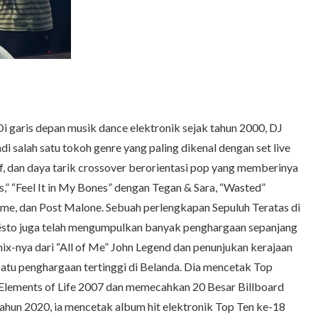
Di garis depan musik dance elektronik sejak tahun 2000, DJ
salah satu tokoh genre yang paling dikenal dengan set live
f, dan daya tarik crossover berorientasi pop yang memberinya
s,” “Feel It in My Bones” dengan Tegan & Sara, “Wasted”
me, dan Post Malone. Sebuah perlengkapan Sepuluh Teratas di
sto juga telah mengumpulkan banyak penghargaan sepanjang
x-nya dari “All of Me” John Legend dan penunjukan kerajaan
satu penghargaan tertinggi di Belanda. Dia mencetak Top
Elements of Life 2007 dan memecahkan 20 Besar Billboard
ahun 2020, ia mencetak album hit elektronik Top Ten ke-18