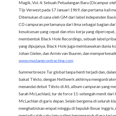
Magik, Vol. 4: Sebuah Petualangan Baru (Dicampur oleh 
Tijs Verwest pada 17 Januari 1969, dan pertama kali m
Ditemukan di sana oleh GM dari label independen Basic
CD campuran pertamanya dari lima sebagai bagian dari 
kesuksesan yang cepat dan etos kerja yang dipercepat,
membentuk Black Hole Recordings, sebuah label pribad
yang dipujanya. Black Hole juga membawakan dunia kom
Johan Gielen, dan Armin van Buuren, dan memperkenalka
www.mustangcontracting.com
Summerbreeze Tur global tanpa henti terjadi dan, dalam
bakat Tiësto, dengan Nettwerk akhirnya mengontrakn
menandai debut Tiësto di AS, album campuran yang me
Sarah McLachlan), tur de force 11-setengah menit dar
McLachlan di garis depan. Selain bergema di seluruh kl
menghabiskan empat minggu di Sepuluh Besar Inggris, 
menjadi salah satu lagu paling berpengaruh di era tari 