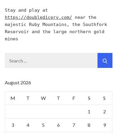
Stay and play at 
https://doubledicerv.com/
 near the 
majestic Ruby Mountains, the Southfork 
Reservoir and the large northern gold 
mines
Search
for:
August 2026
M
T
W
T
F
S
S
1
2
3
4
5
6
7
8
9