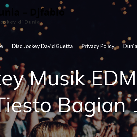
unia – Djfabio
Jockey di Dunia
e
Disc Jockey David Guetta
Privacy Policy
Dunia
key Musik ED
Tiesto Bagian 