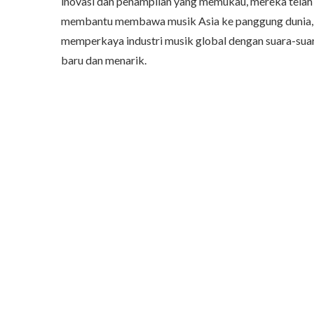
inovasi dan penampilan yang memukau, mereka telah
membantu membawa musik Asia ke panggung dunia,
memperkaya industri musik global dengan suara-sua
baru dan menarik.