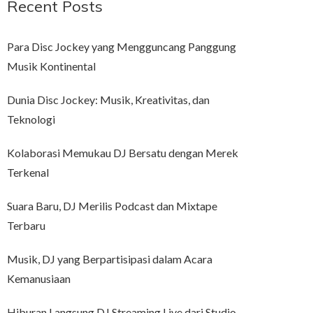
Recent Posts
Para Disc Jockey yang Mengguncang Panggung
Musik Kontinental
Dunia Disc Jockey: Musik, Kreativitas, dan
Teknologi
Kolaborasi Memukau DJ Bersatu dengan Merek
Terkenal
Suara Baru, DJ Merilis Podcast dan Mixtape
Terbaru
Musik, DJ yang Berpartisipasi dalam Acara
Kemanusiaan
Hiburan Langsung DJ Streaming Live dari Studio