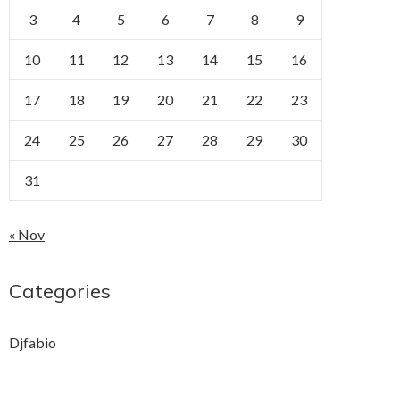
3
4
5
6
7
8
9
10
11
12
13
14
15
16
17
18
19
20
21
22
23
24
25
26
27
28
29
30
31
« Nov
Categories
Djfabio