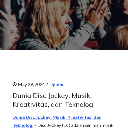
Djfabio
Dunia Disc Jockey: Musik,
Kreativitas, dan Teknologi
Dunia Disc Jockey: Musik, Kreativitas, dan
Teknologi
– Disc Jockey (DJ) adalah seniman musik