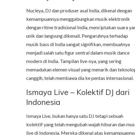
Nucleya, DJ dan produser asal India, dikenal dengan
kemampuannya menggabungkan musik elektronik
dengan ritme tradisional India, menciptakan suara ya
unik dan langsung dikenali. Pengaruhnya terhadap
musik bass di India sangat signifikan, membuatnya
menjadi salah satu figur sentral dalam musik dance
modern di India. Tampilan live-nya, yang sering
memadukan elemen visual yang menarik dan teknolo
canggih, telah membawa dia ke pentas internasional.
Ismaya Live – Kolektif DJ dari
Indonesia
Ismaya Live, bukan hanya satu DJ tetapi sebuah
kolektif yang telah mengubah wajah hiburan dan mus
live di Indonesia. Mereka dikenal atas kemampuanny