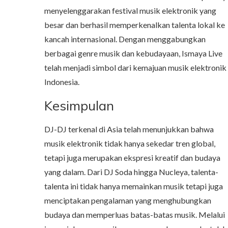
menyelenggarakan festival musik elektronik yang
besar dan berhasil memperkenalkan talenta lokal ke
kancah internasional. Dengan menggabungkan
berbagai genre musik dan kebudayaan, Ismaya Live
telah menjadi simbol dari kemajuan musik elektronik 
Indonesia.
Kesimpulan
DJ-DJ terkenal di Asia telah menunjukkan bahwa
musik elektronik tidak hanya sekedar tren global,
tetapi juga merupakan ekspresi kreatif dan budaya
yang dalam. Dari DJ Soda hingga Nucleya, talenta-
talenta ini tidak hanya memainkan musik tetapi juga
menciptakan pengalaman yang menghubungkan
budaya dan memperluas batas-batas musik. Melalui