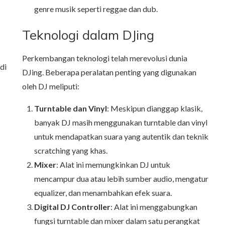
genre musik seperti reggae dan dub.
Teknologi dalam DJing
Perkembangan teknologi telah merevolusi dunia
di
DJing. Beberapa peralatan penting yang digunakan
oleh DJ meliputi:
Turntable dan Vinyl
: Meskipun dianggap klasik,
banyak DJ masih menggunakan turntable dan vinyl
untuk mendapatkan suara yang autentik dan teknik
scratching yang khas.
Mixer
: Alat ini memungkinkan DJ untuk
mencampur dua atau lebih sumber audio, mengatur
equalizer, dan menambahkan efek suara.
Digital DJ Controller
: Alat ini menggabungkan
fungsi turntable dan mixer dalam satu perangkat